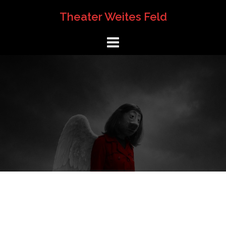
Springe
Theater Weites Feld
zum
Inhalt