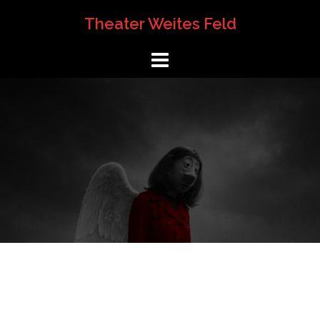
Springe
Theater Weites Feld
zum
Inhalt