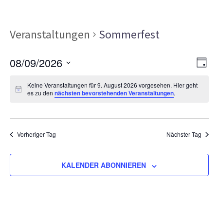
Veranstaltungen
Sommerfest
Ans
Ver
08/09/2026
TAG
Ans
Nav
Datum
Nav
Keine Veranstaltungen für 9. August 2026 vorgesehen. Hier geht
wählen.
es zu den
nächsten bevorstehenden Veranstaltungen
.
Vorheriger Tag
Nächster Tag
KALENDER ABONNIEREN