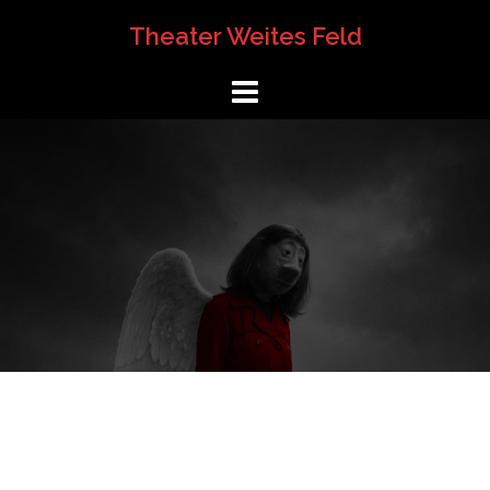
Springe
Theater Weites Feld
zum
Inhalt