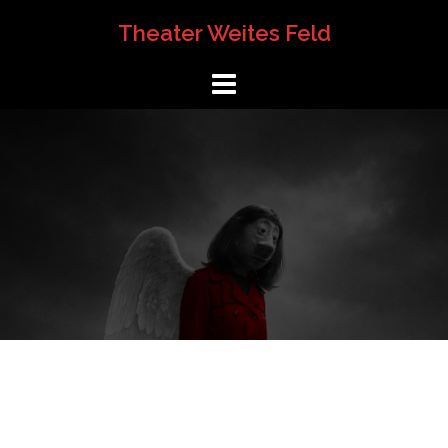
Springe
Theater Weites Feld
zum
Inhalt