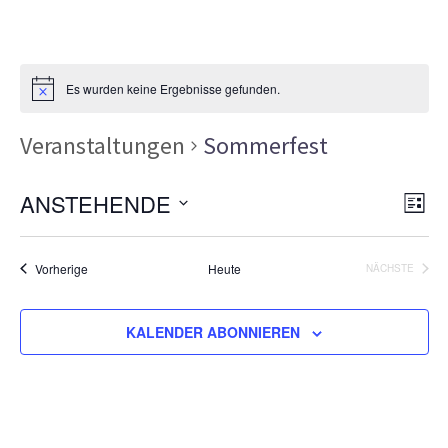
Es wurden keine Ergebnisse gefunden.
Veranstaltungen
Sommerfest
Ans
Ver
ANSTEHENDE
LISTE
Ans
Nav
Datum
Nav
wählen.
Veranstaltungen
Vorherige
Heute
NÄCHSTE
VERANSTA
KALENDER ABONNIEREN