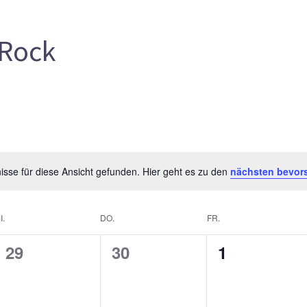
Rock
sse für diese Ansicht gefunden. Hier geht es zu den
nächsten bevor
I.
DO.
FR.
0
0
0
29
30
1
gen,
Veranstaltungen,
Veranstaltungen,
Veranstalt