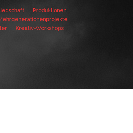
iedschaft
Produktionen
Mehrgenerationenprojekte
ter
Kreativ-Workshops