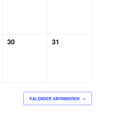
ungen,
Veranstaltungen,
Veranstaltungen,
0
0
30
31
ungen,
Veranstaltungen,
Veranstaltungen,
KALENDER ABONNIEREN