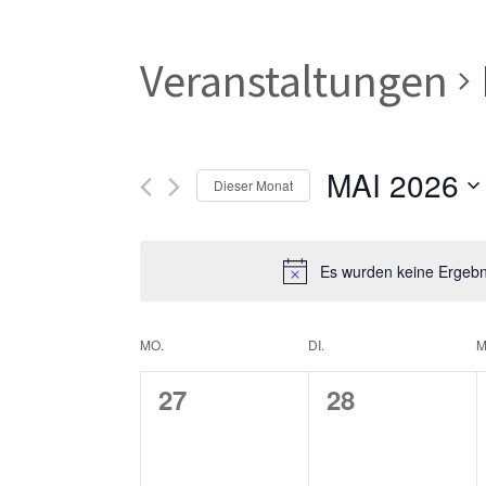
Veranstaltungen
MAI 2026
Dieser Monat
Datum
wählen.
Es wurden keine Ergebni
Kalender
MO.
DI.
M
0
0
27
28
von
Veranstaltungen,
Veranstaltun
Veranstaltungen