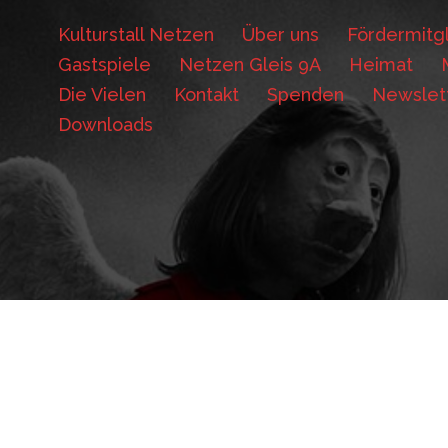
Kulturstall Netzen
Über uns
Fördermitgl
Gastspiele
Netzen Gleis 9A
Heimat
Die Vielen
Kontakt
Spenden
Newslet
Downloads