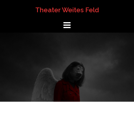
Springe
Theater Weites Feld
zum
Inhalt