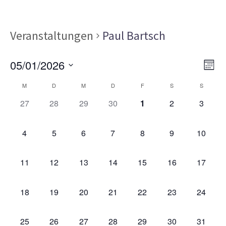
Veranstaltungen
Paul Bartsch
Ans
Ver
05/01/2026
MON
Ans
Nav
Datum
Kalender
Nav
M
D
M
D
F
S
S
wählen.
von
0
0
0
0
0
0
0
27
28
29
30
1
2
3
VERANSTALTUNGEN,
VERANSTALTUNGEN,
VERANSTALTUNGEN,
VERANSTALTUNGEN,
VERANSTALTUNGEN,
VERANSTALT
VERAN
Veranstaltungen
0
0
0
0
0
0
0
4
5
6
7
8
9
10
VERANSTALTUNGEN,
VERANSTALTUNGEN,
VERANSTALTUNGEN,
VERANSTALTUNGEN,
VERANSTALTUNGEN,
VERANSTALT
VERAN
0
0
0
0
0
0
0
11
12
13
14
15
16
17
VERANSTALTUNGEN,
VERANSTALTUNGEN,
VERANSTALTUNGEN,
VERANSTALTUNGEN,
VERANSTALTUNGEN,
VERANSTALTU
VERAN
0
0
0
0
0
0
0
18
19
20
21
22
23
24
VERANSTALTUNGEN,
VERANSTALTUNGEN,
VERANSTALTUNGEN,
VERANSTALTUNGEN,
VERANSTALTUNGEN,
VERANSTALTU
VERAN
0
0
0
0
0
0
0
25
26
27
28
29
30
31