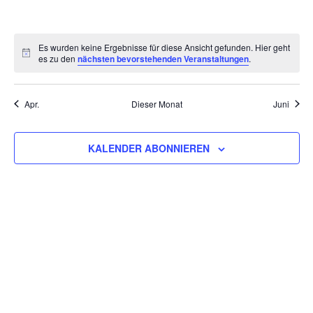
VERANSTALTUNGEN,
VERANSTALTUNGEN,
VERANSTALTUNGEN,
VERANSTALTUNGEN,
VERANSTALTUNGEN,
VERANSTALTU
VERAN
Es wurden keine Ergebnisse für diese Ansicht gefunden. Hier geht
es zu den
nächsten bevorstehenden Veranstaltungen
.
Apr.
Dieser Monat
Juni
KALENDER ABONNIEREN