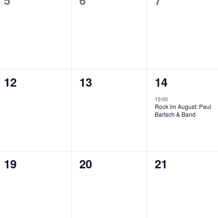
5
6
7
gen,
Veranstaltungen,
Veranstaltungen,
Veranstalt
0
0
1
12
13
14
gen,
Veranstaltungen,
Veranstaltungen,
Veranstaltu
19:00
Rock im August: Paul
Bartsch & Band
0
0
0
19
20
21
gen,
Veranstaltungen,
Veranstaltungen,
Veranstalt