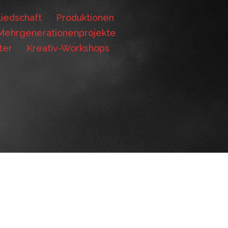
iedschaft
Produktionen
Mehrgenerationenprojekte
ter
Kreativ-Workshops