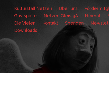
Kulturstall Netzen
Über uns
Fördermitgl
Gastspiele
Netzen Gleis 9A
Heimat
Die Vielen
Kontakt
Spenden
Newslet
Downloads