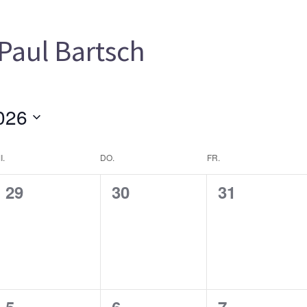
Paul Bartsch
026
I.
DO.
FR.
0
0
0
29
30
31
gen,
Veranstaltungen,
Veranstaltungen,
Veranstalt
0
0
0