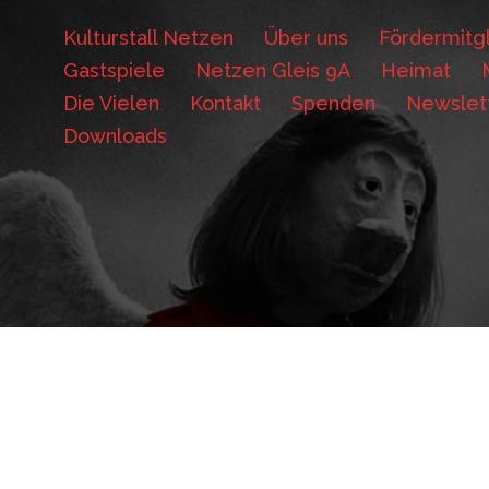
Kulturstall Netzen
Über uns
Fördermitgl
Gastspiele
Netzen Gleis 9A
Heimat
Die Vielen
Kontakt
Spenden
Newslet
Downloads