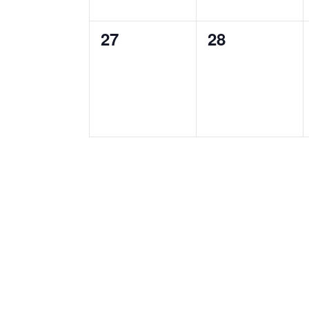
0
0
27
28
Veranstaltungen,
Veranstaltun