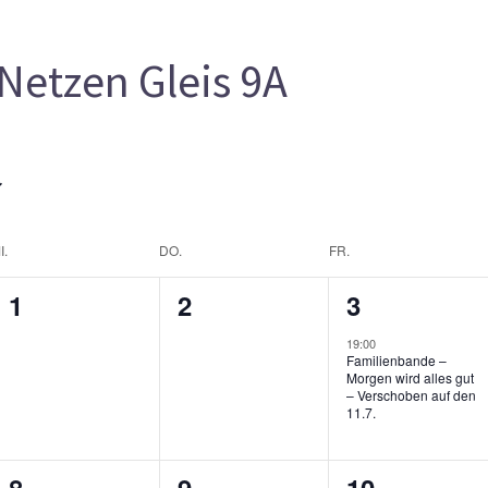
Netzen Gleis 9A
I.
DO.
FR.
0
0
1
1
2
3
gen,
Veranstaltungen,
Veranstaltungen,
Veranstaltu
19:00
Familienbande –
Morgen wird alles gut
– Verschoben auf den
11.7.
0
0
0