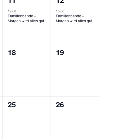
11
12
ungen,
Veranstaltung,
Veranstaltung,
19:00
15:00
Familienbande –
Familienbande –
Morgen wird alles gut
Morgen wird alles gut
0
0
18
19
ungen,
Veranstaltungen,
Veranstaltungen,
0
0
25
26
ungen,
Veranstaltungen,
Veranstaltungen,