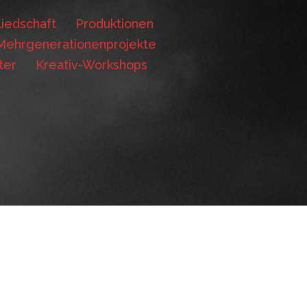
iedschaft
Produktionen
Mehrgenerationenprojekte
ter
Kreativ-Workshops