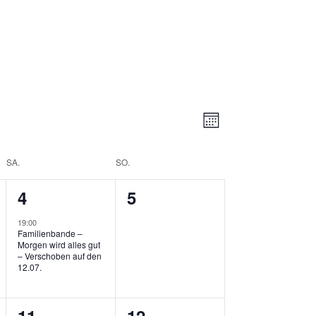
Ansichte
Veranstal
MONAT
Ansichten
Navigati
Navigatio
SA.
SO.
1
0
4
5
ng,
Veranstaltung,
Veranstaltungen,
19:00
Familienbande –
Morgen wird alles gut
– Verschoben auf den
12.07.
1
1