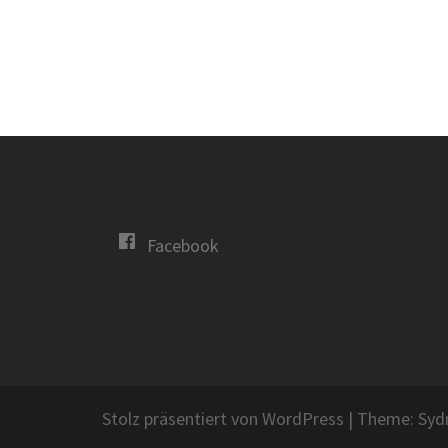
Facebook
Stolz präsentiert von WordPress
|
Theme:
Syd