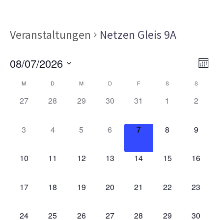
Veranstaltungen
Netzen Gleis 9A
Ans
Ver
08/07/2026
MON
Ans
Nav
Datum
Kalender
Nav
M
D
M
D
F
S
S
wählen.
von
0
0
0
0
0
0
0
27
28
29
30
31
1
2
VERANSTALTUNGEN,
VERANSTALTUNGEN,
VERANSTALTUNGEN,
VERANSTALTUNGEN,
VERANSTALTUNGEN,
VERANSTALT
VERAN
Veranstaltungen
0
0
0
0
0
0
0
3
4
5
6
7
8
9
VERANSTALTUNGEN,
VERANSTALTUNGEN,
VERANSTALTUNGEN,
VERANSTALTUNGEN,
VERANSTALTUNGEN,
VERANSTALT
VERAN
0
0
0
0
0
0
0
10
11
12
13
14
15
16
VERANSTALTUNGEN,
VERANSTALTUNGEN,
VERANSTALTUNGEN,
VERANSTALTUNGEN,
VERANSTALTUNGEN,
VERANSTALTU
VERAN
0
0
0
0
0
0
0
17
18
19
20
21
22
23
VERANSTALTUNGEN,
VERANSTALTUNGEN,
VERANSTALTUNGEN,
VERANSTALTUNGEN,
VERANSTALTUNGEN,
VERANSTALTU
VERAN
0
0
0
0
0
0
0
24
25
26
27
28
29
30