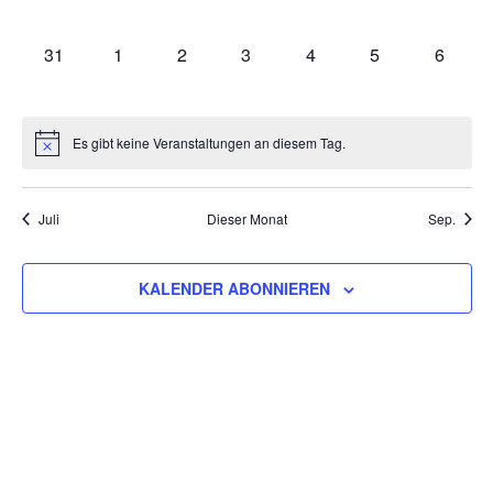
VERANSTALTUNGEN,
VERANSTALTUNGEN,
VERANSTALTUNGEN,
VERANSTALTUNGEN,
VERANSTALTUNGEN,
VERANSTALTU
VERAN
0
0
0
0
0
0
0
31
1
2
3
4
5
6
VERANSTALTUNGEN,
VERANSTALTUNGEN,
VERANSTALTUNGEN,
VERANSTALTUNGEN,
VERANSTALTUNGEN,
VERANSTALT
VERAN
Es gibt keine Veranstaltungen an diesem Tag.
Juli
Dieser Monat
Sep.
KALENDER ABONNIEREN