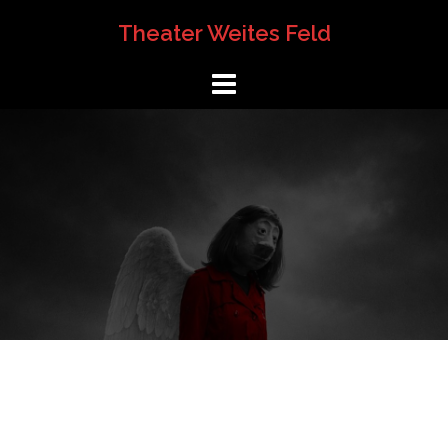
Springe
Theater Weites Feld
zum
Inhalt