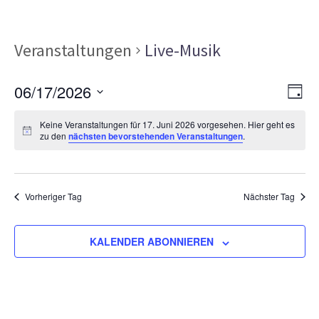
Veranstaltungen
Live-Musik
Ans
Ver
06/17/2026
TAG
Ans
Nav
Datum
Nav
Keine Veranstaltungen für 17. Juni 2026 vorgesehen. Hier geht es
wählen.
zu den
nächsten bevorstehenden Veranstaltungen
.
Vorheriger Tag
Nächster Tag
KALENDER ABONNIEREN