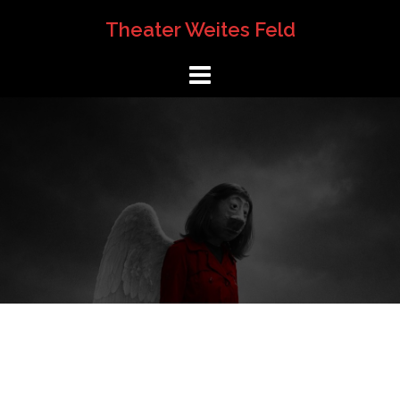
Springe
Theater Weites Feld
zum
Inhalt