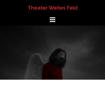
Springe
Theater Weites Feld
zum
Inhalt