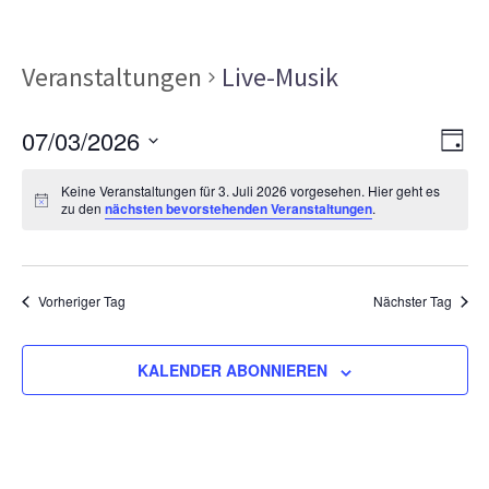
Veranstaltungen
Live-Musik
Ans
Ver
07/03/2026
TAG
Ans
Nav
Datum
Nav
Keine Veranstaltungen für 3. Juli 2026 vorgesehen. Hier geht es
wählen.
zu den
nächsten bevorstehenden Veranstaltungen
.
Vorheriger Tag
Nächster Tag
KALENDER ABONNIEREN