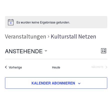
Es wurden keine Ergebnisse gefunden.
Veranstaltungen
Kulturstall Netzen
Ans
Ver
ANSTEHENDE
LISTE
Ans
Nav
Datum
Nav
wählen.
Veranstaltungen
Vorherige
Heute
NÄCHSTE
VERANSTA
KALENDER ABONNIEREN