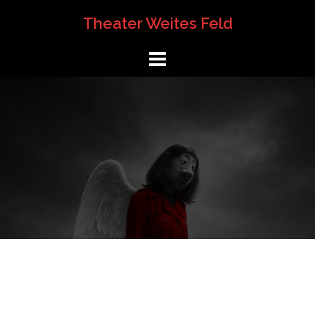
Springe
Theater Weites Feld
zum
Inhalt