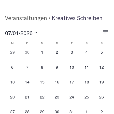
Veranstaltungen
Kreatives Schreiben
Ans
Ver
07/01/2026
MON
Ans
Nav
Datum
Kalender
Nav
M
D
M
D
F
S
S
wählen.
von
0
0
0
0
0
0
0
29
30
1
2
3
4
5
VERANSTALTUNGEN,
VERANSTALTUNGEN,
VERANSTALTUNGEN,
VERANSTALTUNGEN,
VERANSTALTUNGEN,
VERANSTALT
VERAN
Veranstaltungen
0
0
0
0
0
0
0
6
7
8
9
10
11
12
VERANSTALTUNGEN,
VERANSTALTUNGEN,
VERANSTALTUNGEN,
VERANSTALTUNGEN,
VERANSTALTUNGEN,
VERANSTALTU
VERAN
0
0
0
0
0
0
0
13
14
15
16
17
18
19
VERANSTALTUNGEN,
VERANSTALTUNGEN,
VERANSTALTUNGEN,
VERANSTALTUNGEN,
VERANSTALTUNGEN,
VERANSTALTU
VERAN
0
0
0
0
0
0
0
20
21
22
23
24
25
26
VERANSTALTUNGEN,
VERANSTALTUNGEN,
VERANSTALTUNGEN,
VERANSTALTUNGEN,
VERANSTALTUNGEN,
VERANSTALTU
VERAN
0
0
0
0
0
0
0
27
28
29
30
31
1
2