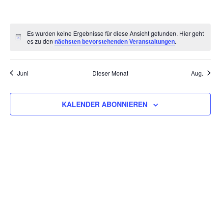
VERANSTALTUNGEN,
VERANSTALTUNGEN,
VERANSTALTUNGEN,
VERANSTALTUNGEN,
VERANSTALTUNGEN,
VERANSTALT
VERAN
Es wurden keine Ergebnisse für diese Ansicht gefunden. Hier geht
es zu den
nächsten bevorstehenden Veranstaltungen
.
Juni
Dieser Monat
Aug.
KALENDER ABONNIEREN