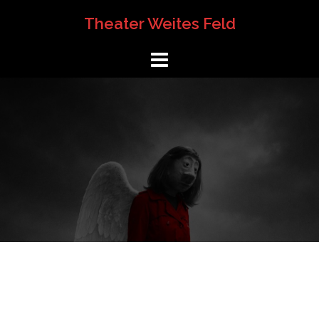
Springe
Theater Weites Feld
zum
Inhalt