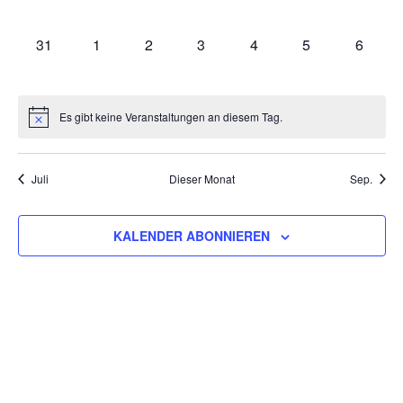
VERANSTALTUNGEN,
VERANSTALTUNGEN,
VERANSTALTUNGEN,
VERANSTALTUNGEN,
VERANSTALTUNGEN,
VERANSTALTU
VERAN
0
0
0
0
0
0
0
31
1
2
3
4
5
6
VERANSTALTUNGEN,
VERANSTALTUNGEN,
VERANSTALTUNGEN,
VERANSTALTUNGEN,
VERANSTALTUNGEN,
VERANSTALT
VERAN
Es gibt keine Veranstaltungen an diesem Tag.
Juli
Dieser Monat
Sep.
KALENDER ABONNIEREN