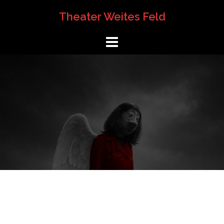
Springe
Theater Weites Feld
zum
Inhalt