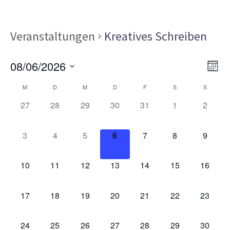
Veranstaltungen
Kreatives Schreiben
Ans
Ver
08/06/2026
MON
Ans
Nav
Datum
Kalender
Nav
M
D
M
D
F
S
S
wählen.
von
0
0
0
0
0
0
0
27
28
29
30
31
1
2
VERANSTALTUNGEN,
VERANSTALTUNGEN,
VERANSTALTUNGEN,
VERANSTALTUNGEN,
VERANSTALTUNGEN,
VERANSTALT
VERAN
Veranstaltungen
0
0
0
0
0
0
0
3
4
5
6
7
8
9
VERANSTALTUNGEN,
VERANSTALTUNGEN,
VERANSTALTUNGEN,
VERANSTALTUNGEN,
VERANSTALTUNGEN,
VERANSTALT
VERAN
0
0
0
0
0
0
0
10
11
12
13
14
15
16
VERANSTALTUNGEN,
VERANSTALTUNGEN,
VERANSTALTUNGEN,
VERANSTALTUNGEN,
VERANSTALTUNGEN,
VERANSTALTU
VERAN
0
0
0
0
0
0
0
17
18
19
20
21
22
23
VERANSTALTUNGEN,
VERANSTALTUNGEN,
VERANSTALTUNGEN,
VERANSTALTUNGEN,
VERANSTALTUNGEN,
VERANSTALTU
VERAN
0
0
0
0
0
0
0
24
25
26
27
28
29
30