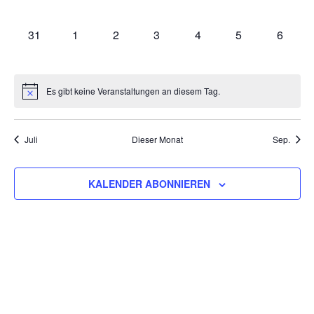
VERANSTALTUNGEN,
VERANSTALTUNGEN,
VERANSTALTUNGEN,
VERANSTALTUNGEN,
VERANSTALTUNGEN,
VERANSTALTU
VERAN
0
0
0
0
0
0
0
31
1
2
3
4
5
6
VERANSTALTUNGEN,
VERANSTALTUNGEN,
VERANSTALTUNGEN,
VERANSTALTUNGEN,
VERANSTALTUNGEN,
VERANSTALT
VERAN
Es gibt keine Veranstaltungen an diesem Tag.
Juli
Dieser Monat
Sep.
KALENDER ABONNIEREN