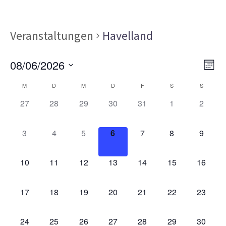
Veranstaltungen
Havelland
Ans
Ver
08/06/2026
MON
Ans
Nav
Datum
Kalender
Nav
M
D
M
D
F
S
S
wählen.
von
0
0
0
0
0
0
0
27
28
29
30
31
1
2
VERANSTALTUNGEN,
VERANSTALTUNGEN,
VERANSTALTUNGEN,
VERANSTALTUNGEN,
VERANSTALTUNGEN,
VERANSTALT
VERAN
Veranstaltungen
0
0
0
0
0
0
0
3
4
5
6
7
8
9
VERANSTALTUNGEN,
VERANSTALTUNGEN,
VERANSTALTUNGEN,
VERANSTALTUNGEN,
VERANSTALTUNGEN,
VERANSTALT
VERAN
0
0
0
0
0
0
0
10
11
12
13
14
15
16
VERANSTALTUNGEN,
VERANSTALTUNGEN,
VERANSTALTUNGEN,
VERANSTALTUNGEN,
VERANSTALTUNGEN,
VERANSTALTU
VERAN
0
0
0
0
0
0
0
17
18
19
20
21
22
23
VERANSTALTUNGEN,
VERANSTALTUNGEN,
VERANSTALTUNGEN,
VERANSTALTUNGEN,
VERANSTALTUNGEN,
VERANSTALTU
VERAN
0
0
0
0
0
0
0
24
25
26
27
28
29
30