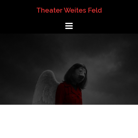
Springe
Theater Weites Feld
zum
Inhalt