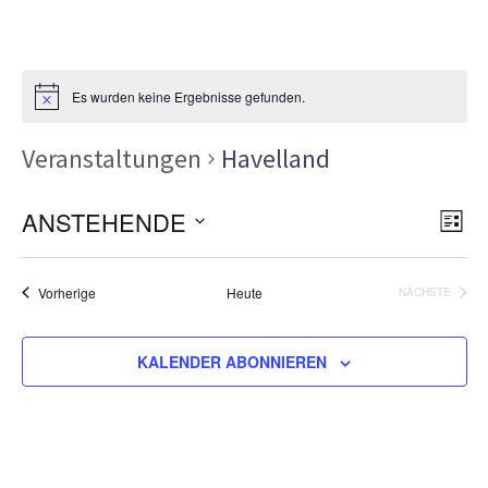
Es wurden keine Ergebnisse gefunden.
Veranstaltungen
Havelland
Ans
Ver
ANSTEHENDE
LISTE
Ans
Nav
Datum
Nav
wählen.
Veranstaltungen
Vorherige
Heute
NÄCHSTE
VERANSTA
KALENDER ABONNIEREN