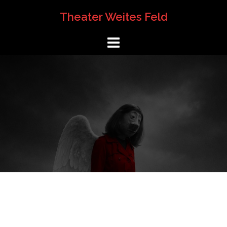
Springe
Theater Weites Feld
zum
Inhalt