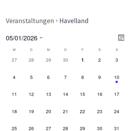
Veranstaltungen
Havelland
Ans
Ver
05/01/2026
MON
Ans
Nav
Datum
Kalender
Nav
M
D
M
D
F
S
S
wählen.
von
0
0
0
0
0
0
0
27
28
29
30
1
2
3
VERANSTALTUNGEN,
VERANSTALTUNGEN,
VERANSTALTUNGEN,
VERANSTALTUNGEN,
VERANSTALTUNGEN,
VERANSTALT
VERAN
Veranstaltungen
0
0
0
0
0
0
1
4
5
6
7
8
9
10
VERANSTALTUNGEN,
VERANSTALTUNGEN,
VERANSTALTUNGEN,
VERANSTALTUNGEN,
VERANSTALTUNGEN,
VERANSTALT
VERAN
0
0
0
0
0
0
0
11
12
13
14
15
16
17
VERANSTALTUNGEN,
VERANSTALTUNGEN,
VERANSTALTUNGEN,
VERANSTALTUNGEN,
VERANSTALTUNGEN,
VERANSTALTU
VERAN
0
0
0
0
0
0
0
18
19
20
21
22
23
24
VERANSTALTUNGEN,
VERANSTALTUNGEN,
VERANSTALTUNGEN,
VERANSTALTUNGEN,
VERANSTALTUNGEN,
VERANSTALTU
VERAN
0
0
0
0
0
0
0
25
26
27
28
29
30
31