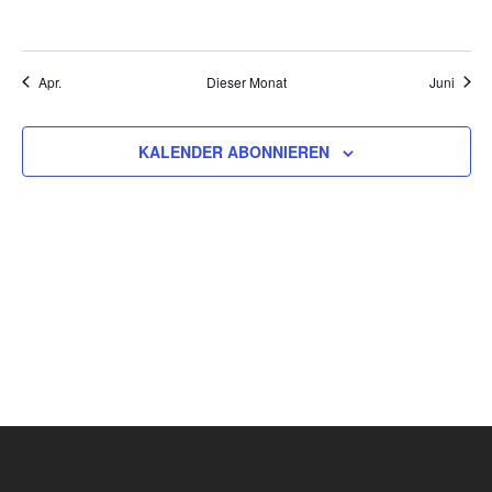
VERANSTALTUNGEN,
VERANSTALTUNGEN,
VERANSTALTUNGEN,
VERANSTALTUNGEN,
VERANSTALTUNGEN,
VERANSTALTU
VERAN
Apr.
Dieser Monat
Juni
KALENDER ABONNIEREN