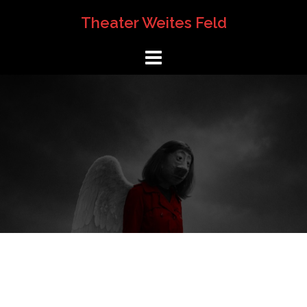
Springe
Theater Weites Feld
zum
Inhalt