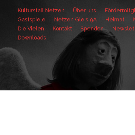
Kulturstall Netzen
Über uns
Fördermitgl
Gastspiele
Netzen Gleis 9A
Heimat
Die Vielen
Kontakt
Spenden
Newslet
Downloads