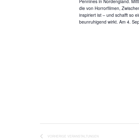
Pennines in Nordengland. Mittle
die von Horrorfilmen, Zwisch
inspiriert ist – und schafft so
beunruhigend wirkt. Am 4. Se
VORHERIGE
VERANSTALTUNGEN