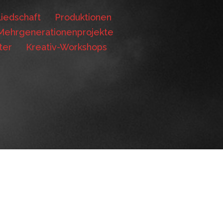
iedschaft
Produktionen
Mehrgenerationenprojekte
ter
Kreativ-Workshops