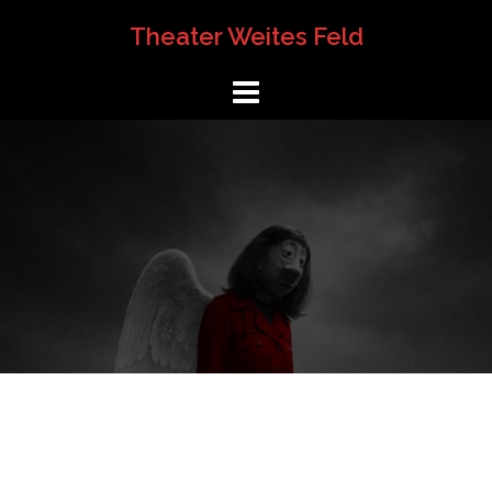
Springe
Theater Weites Feld
zum
Inhalt