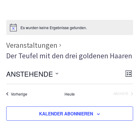
Es wurden keine Ergebnisse gefunden.
Veranstaltungen
Der Teufel mit den drei goldenen Haaren
Ans
Ver
ANSTEHENDE
LISTE
Ans
Nav
Datum
Nav
wählen.
Veranstaltungen
Vorherige
Heute
NÄCHSTE
VERANSTA
KALENDER ABONNIEREN