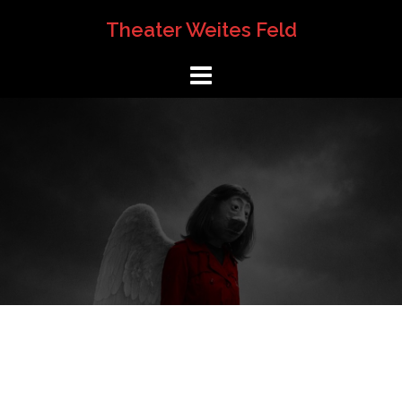
Springe
Theater Weites Feld
zum
Inhalt