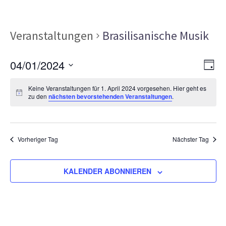
Veranstaltungen
Brasilisanische Musik
Ans
Ver
04/01/2024
TAG
Ans
Nav
Datum
Nav
Keine Veranstaltungen für 1. April 2024 vorgesehen. Hier geht es
wählen.
zu den
nächsten bevorstehenden Veranstaltungen
.
Vorheriger Tag
Nächster Tag
KALENDER ABONNIEREN