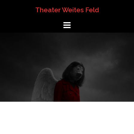
Springe
Theater Weites Feld
zum
Inhalt