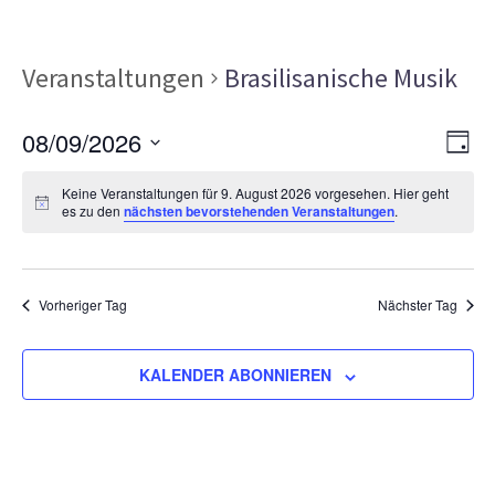
Veranstaltungen
Brasilisanische Musik
Ans
Ver
08/09/2026
TAG
Ans
Nav
Datum
Nav
Keine Veranstaltungen für 9. August 2026 vorgesehen. Hier geht
wählen.
es zu den
nächsten bevorstehenden Veranstaltungen
.
Vorheriger Tag
Nächster Tag
KALENDER ABONNIEREN