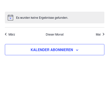
VERANSTALTUNGEN,
VERANSTALTUNGEN,
VERANSTALTUNGEN,
VERANSTALTUNGEN,
VERANSTALTUNGEN,
VERANSTALT
VERAN
Es wurden keine Ergebnisse gefunden.
März
Dieser Monat
Mai
KALENDER ABONNIEREN