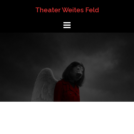
Springe
Theater Weites Feld
zum
Inhalt