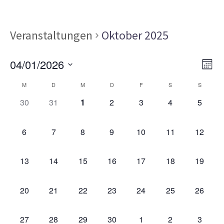
Veranstaltungen
Oktober 2025
Ans
Ver
04/01/2026
MON
Ans
Nav
Datum
Kalender
Nav
M
D
M
D
F
S
S
wählen.
von
0
0
0
0
0
0
0
30
31
1
2
3
4
5
VERANSTALTUNGEN,
VERANSTALTUNGEN,
VERANSTALTUNGEN,
VERANSTALTUNGEN,
VERANSTALTUNGEN,
VERANSTALT
VERAN
Veranstaltungen
0
0
0
0
0
0
0
6
7
8
9
10
11
12
VERANSTALTUNGEN,
VERANSTALTUNGEN,
VERANSTALTUNGEN,
VERANSTALTUNGEN,
VERANSTALTUNGEN,
VERANSTALTU
VERAN
0
0
0
0
0
0
0
13
14
15
16
17
18
19
VERANSTALTUNGEN,
VERANSTALTUNGEN,
VERANSTALTUNGEN,
VERANSTALTUNGEN,
VERANSTALTUNGEN,
VERANSTALTU
VERAN
0
0
0
0
0
0
0
20
21
22
23
24
25
26
VERANSTALTUNGEN,
VERANSTALTUNGEN,
VERANSTALTUNGEN,
VERANSTALTUNGEN,
VERANSTALTUNGEN,
VERANSTALTU
VERAN
0
0
0
0
0
0
0
27
28
29
30
1
2
3