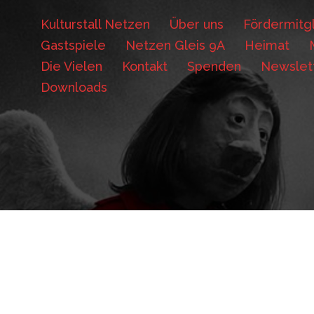
Kulturstall Netzen
Über uns
Fördermitgl
Gastspiele
Netzen Gleis 9A
Heimat
Die Vielen
Kontakt
Spenden
Newslet
Downloads