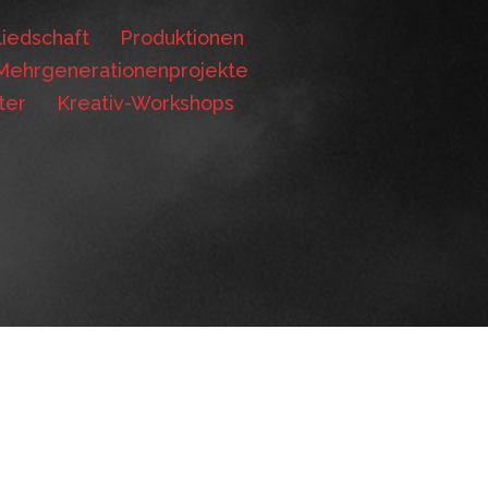
iedschaft
Produktionen
Mehrgenerationenprojekte
ter
Kreativ-Workshops