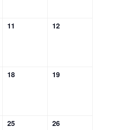
0
0
11
12
ungen,
Veranstaltungen,
Veranstaltungen,
0
0
18
19
ungen,
Veranstaltungen,
Veranstaltungen,
0
0
25
26