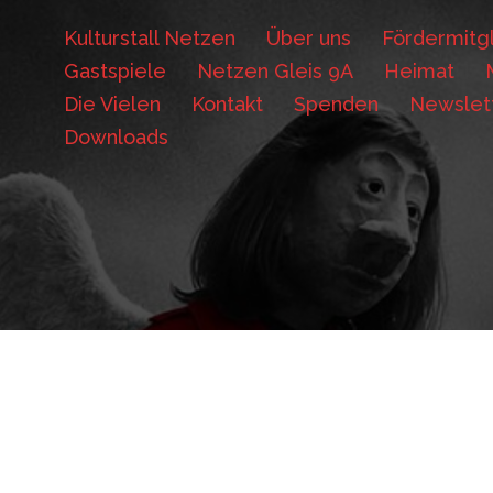
Kulturstall Netzen
Über uns
Fördermitgl
Gastspiele
Netzen Gleis 9A
Heimat
Die Vielen
Kontakt
Spenden
Newslet
Downloads