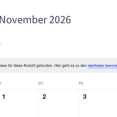
November 2026
sse für diese Ansicht gefunden. Hier geht es zu den
nächsten bevor
I.
DO.
FR.
0
0
0
1
2
3
gen,
Veranstaltungen,
Veranstaltungen,
Veranstalt