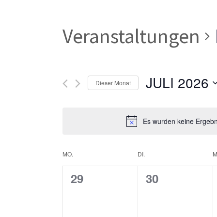
Veranstaltungen
JULI 2026
Dieser Monat
Datum
wählen.
Es wurden keine Ergebni
Kalender
MO.
DI.
M
0
0
29
30
von
Veranstaltungen,
Veranstaltun
Veranstaltungen