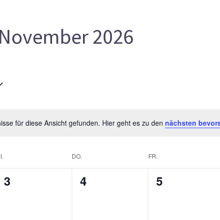
November 2026
sse für diese Ansicht gefunden. Hier geht es zu den
nächsten bevor
I.
DO.
FR.
0
0
0
3
4
5
gen,
Veranstaltungen,
Veranstaltungen,
Veranstalt