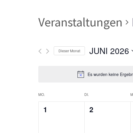
Veranstaltungen
JUNI 2026
Dieser Monat
Datum
wählen.
Es wurden keine Ergebni
Kalender
MO.
DI.
M
0
0
1
2
von
Veranstaltungen,
Veranstaltun
Veranstaltungen