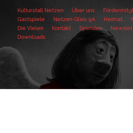
Kulturstall Netzen
Über uns
Fördermitgl
Gastspiele
Netzen Gleis 9A
Heimat
Die Vielen
Kontakt
Spenden
Newslet
Downloads