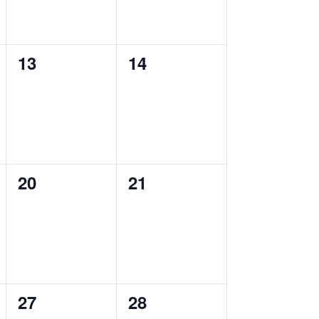
0
0
13
14
ungen,
Veranstaltungen,
Veranstaltungen,
0
0
20
21
ungen,
Veranstaltungen,
Veranstaltungen,
0
0
27
28