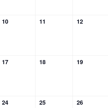
0
0
0
10
11
12
gen,
Veranstaltungen,
Veranstaltungen,
Veranstalt
0
0
0
17
18
19
gen,
Veranstaltungen,
Veranstaltungen,
Veranstalt
0
0
0
24
25
26