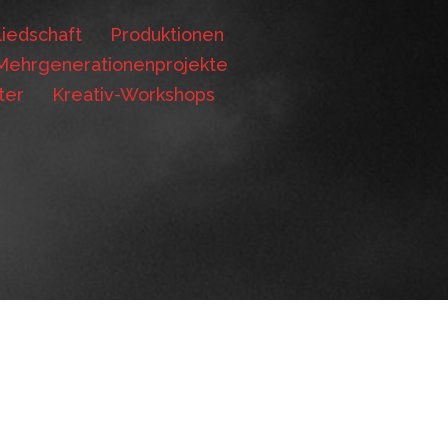
iedschaft
Produktionen
Mehrgenerationenprojekte
ter
Kreativ-Workshops