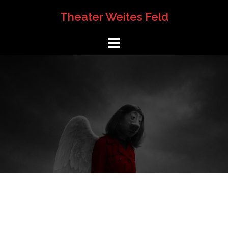
Springe
Theater Weites Feld
zum
Inhalt