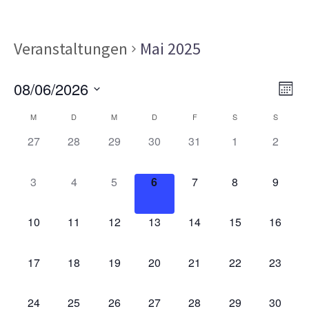
Veranstaltungen
Mai 2025
Ans
Ver
08/06/2026
MON
Ans
Nav
Datum
Kalender
Nav
M
D
M
D
F
S
S
wählen.
von
0
0
0
0
0
0
0
27
28
29
30
31
1
2
VERANSTALTUNGEN,
VERANSTALTUNGEN,
VERANSTALTUNGEN,
VERANSTALTUNGEN,
VERANSTALTUNGEN,
VERANSTALT
VERAN
Veranstaltungen
0
0
0
0
0
0
0
3
4
5
6
7
8
9
VERANSTALTUNGEN,
VERANSTALTUNGEN,
VERANSTALTUNGEN,
VERANSTALTUNGEN,
VERANSTALTUNGEN,
VERANSTALT
VERAN
0
0
0
0
0
0
0
10
11
12
13
14
15
16
VERANSTALTUNGEN,
VERANSTALTUNGEN,
VERANSTALTUNGEN,
VERANSTALTUNGEN,
VERANSTALTUNGEN,
VERANSTALTU
VERAN
0
0
0
0
0
0
0
17
18
19
20
21
22
23
VERANSTALTUNGEN,
VERANSTALTUNGEN,
VERANSTALTUNGEN,
VERANSTALTUNGEN,
VERANSTALTUNGEN,
VERANSTALTU
VERAN
0
0
0
0
0
0
0
24
25
26
27
28
29
30