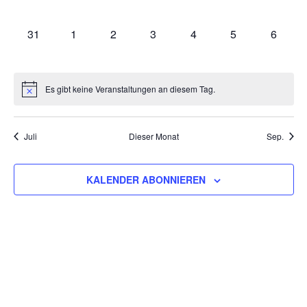
VERANSTALTUNGEN,
VERANSTALTUNGEN,
VERANSTALTUNGEN,
VERANSTALTUNGEN,
VERANSTALTUNGEN,
VERANSTALTU
VERAN
0
0
0
0
0
0
0
31
1
2
3
4
5
6
VERANSTALTUNGEN,
VERANSTALTUNGEN,
VERANSTALTUNGEN,
VERANSTALTUNGEN,
VERANSTALTUNGEN,
VERANSTALT
VERAN
Es gibt keine Veranstaltungen an diesem Tag.
Juli
Dieser Monat
Sep.
KALENDER ABONNIEREN