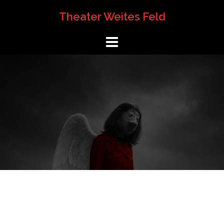
Springe
Theater Weites Feld
zum
Inhalt