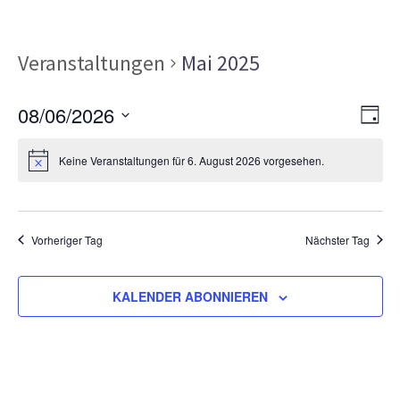
Veranstaltungen
Mai 2025
Ans
Ver
08/06/2026
TAG
Ans
Nav
Datum
Nav
Keine Veranstaltungen für 6. August 2026 vorgesehen.
wählen.
Vorheriger Tag
Nächster Tag
KALENDER ABONNIEREN