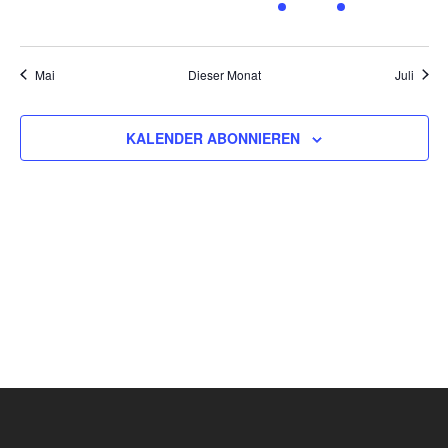
VERANSTALTUNGEN,
VERANSTALTUNGEN,
VERANSTALTUNGEN,
VERANSTALTUNGEN,
VERANSTALTUNG,
VERANSTALT
VERAN
Mai
Dieser Monat
Juli
KALENDER ABONNIEREN