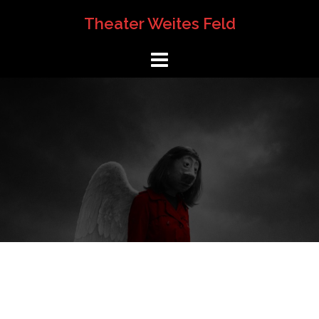
Springe
Theater Weites Feld
zum
Inhalt