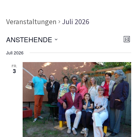
Veranstaltungen
Juli 2026
Ans
Ver
ANSTEHENDE
LISTE
Ans
Nav
Datum
Nav
Juli 2026
wählen.
FR.
3