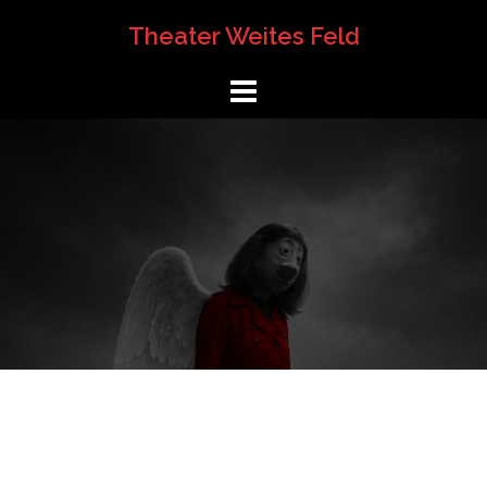
Springe
Theater Weites Feld
zum
Inhalt