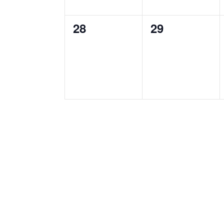
0
0
28
29
Veranstaltungen,
Veranstaltun