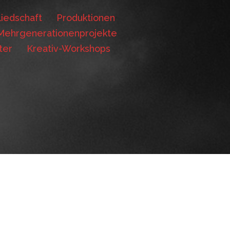
iedschaft
Produktionen
Mehrgenerationenprojekte
ter
Kreativ-Workshops