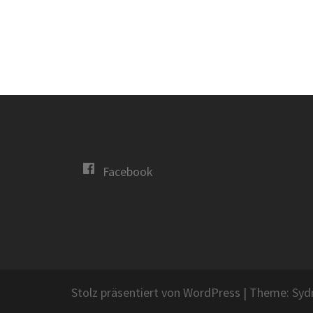
Facebook
Stolz präsentiert von WordPress
|
Theme:
Syd