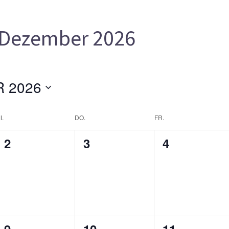
Dezember 2026
 2026
I.
DO.
FR.
0
0
0
2
3
4
gen,
Veranstaltungen,
Veranstaltungen,
Veranstalt
0
0
1