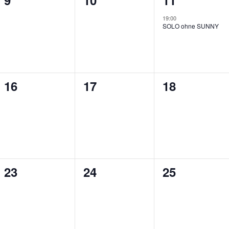
9
10
11
gen,
Veranstaltungen,
Veranstaltungen,
Veranstaltu
19:00
SOLO ohne SUNNY
0
0
0
16
17
18
gen,
Veranstaltungen,
Veranstaltungen,
Veranstalt
0
0
0
23
24
25
gen,
Veranstaltungen,
Veranstaltungen,
Veranstalt