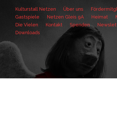
Kulturstall Netzen
Über uns
Fördermitgl
Gastspiele
Netzen Gleis 9A
Heimat
Die Vielen
Kontakt
Spenden
Newslet
Downloads