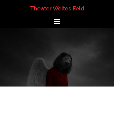
Springe
Theater Weites Feld
zum
Inhalt