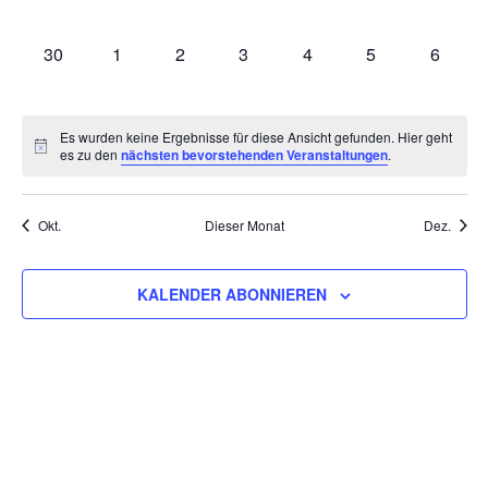
VERANSTALTUNGEN,
VERANSTALTUNGEN,
VERANSTALTUNGEN,
VERANSTALTUNGEN,
VERANSTALTUNGEN,
VERANSTALTU
VERAN
0
0
0
0
0
0
0
30
1
2
3
4
5
6
VERANSTALTUNGEN,
VERANSTALTUNGEN,
VERANSTALTUNGEN,
VERANSTALTUNGEN,
VERANSTALTUNGEN,
VERANSTALT
VERAN
Es wurden keine Ergebnisse für diese Ansicht gefunden. Hier geht
es zu den
nächsten bevorstehenden Veranstaltungen
.
Okt.
Dieser Monat
Dez.
KALENDER ABONNIEREN