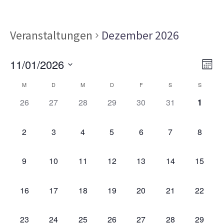
Veranstaltungen
Dezember 2026
Ans
Ver
11/01/2026
MON
Ans
Nav
Datum
Kalender
Nav
M
D
M
D
F
S
S
wählen.
von
0
0
0
0
0
0
0
26
27
28
29
30
31
1
VERANSTALTUNGEN,
VERANSTALTUNGEN,
VERANSTALTUNGEN,
VERANSTALTUNGEN,
VERANSTALTUNGEN,
VERANSTALTU
VERAN
Veranstaltungen
0
0
0
0
0
0
0
2
3
4
5
6
7
8
VERANSTALTUNGEN,
VERANSTALTUNGEN,
VERANSTALTUNGEN,
VERANSTALTUNGEN,
VERANSTALTUNGEN,
VERANSTALT
VERAN
0
0
0
0
0
0
0
9
10
11
12
13
14
15
VERANSTALTUNGEN,
VERANSTALTUNGEN,
VERANSTALTUNGEN,
VERANSTALTUNGEN,
VERANSTALTUNGEN,
VERANSTALTU
VERAN
0
0
0
0
0
0
0
16
17
18
19
20
21
22
VERANSTALTUNGEN,
VERANSTALTUNGEN,
VERANSTALTUNGEN,
VERANSTALTUNGEN,
VERANSTALTUNGEN,
VERANSTALTU
VERAN
0
0
0
0
0
0
0
23
24
25
26
27
28
29