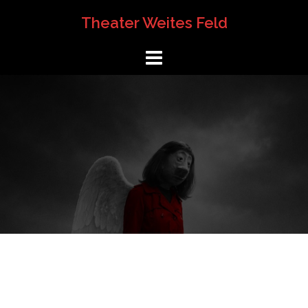
Springe
Theater Weites Feld
zum
Inhalt