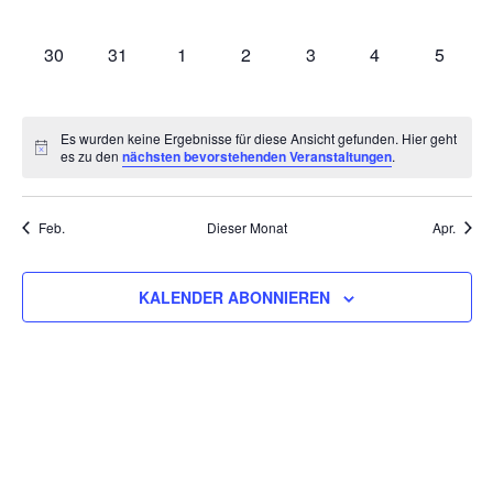
VERANSTALTUNGEN,
VERANSTALTUNGEN,
VERANSTALTUNGEN,
VERANSTALTUNGEN,
VERANSTALTUNGEN,
VERANSTALTU
VERAN
0
0
0
0
0
0
0
30
31
1
2
3
4
5
VERANSTALTUNGEN,
VERANSTALTUNGEN,
VERANSTALTUNGEN,
VERANSTALTUNGEN,
VERANSTALTUNGEN,
VERANSTALT
VERAN
Es wurden keine Ergebnisse für diese Ansicht gefunden. Hier geht
es zu den
nächsten bevorstehenden Veranstaltungen
.
Feb.
Dieser Monat
Apr.
KALENDER ABONNIEREN