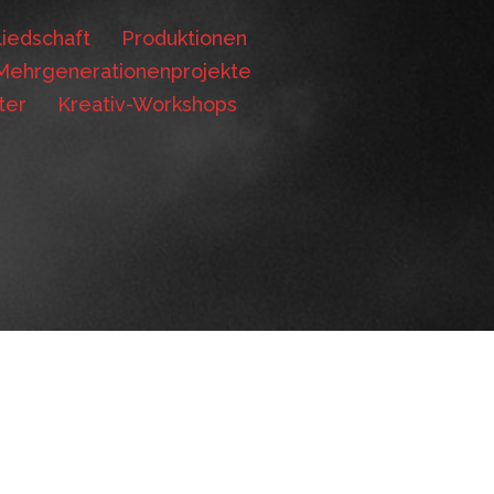
iedschaft
Produktionen
Mehrgenerationenprojekte
ter
Kreativ-Workshops