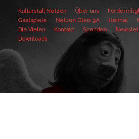
Kulturstall Netzen
Über uns
Fördermitgl
Gastspiele
Netzen Gleis 9A
Heimat
Die Vielen
Kontakt
Spenden
Newslet
Downloads