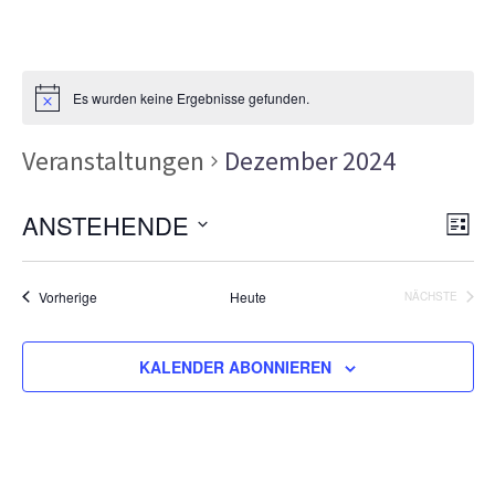
Es wurden keine Ergebnisse gefunden.
Veranstaltungen
Dezember 2024
Ans
Ver
ANSTEHENDE
LISTE
Ans
Nav
Datum
Nav
wählen.
Veranstaltungen
Vorherige
Heute
NÄCHSTE
VERANSTA
KALENDER ABONNIEREN