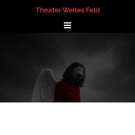
Springe
Theater Weites Feld
zum
Inhalt