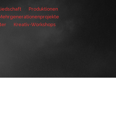
iedschaft
Produktionen
Mehrgenerationenprojekte
ter
Kreativ-Workshops