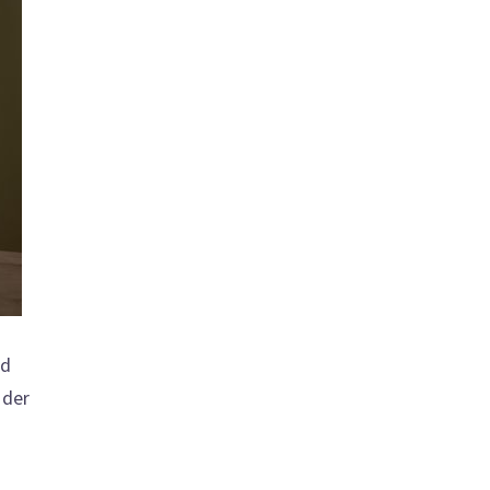
nd
 der