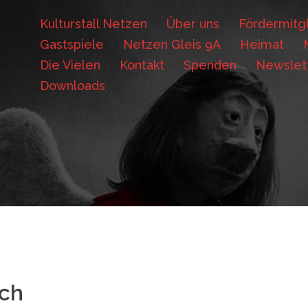
Kulturstall Netzen
Über uns
Fördermitgl
Gastspiele
Netzen Gleis 9A
Heimat
Die Vielen
Kontakt
Spenden
Newslet
Downloads
sch