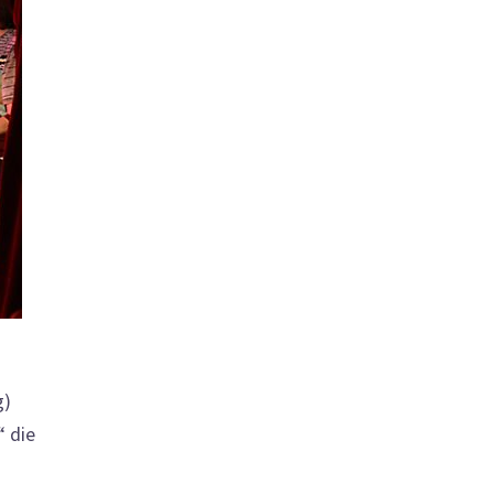
g)
“ die