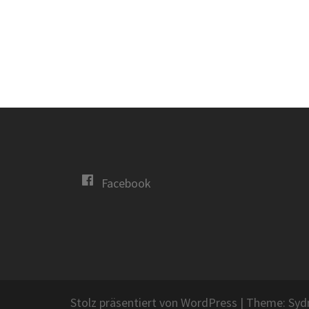
Facebook
Stolz präsentiert von WordPress
|
Theme:
Syd