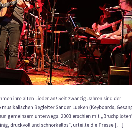
 ihre alten Lieder an! Seit zwanzig Jahren sind der
e musikalischen Begleiter Sander Lueken (Keyboards, Gesan
 nun gemeinsam unterwegs. 2003 erschien mit „Bruchpiloten
g, druckvoll und schnörkellos“, urteilte die Presse […]