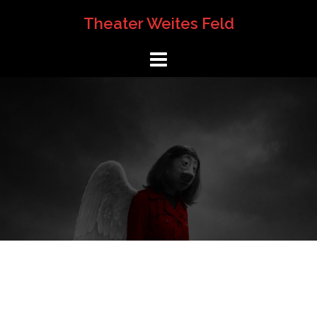
Springe
Theater Weites Feld
zum
Inhalt