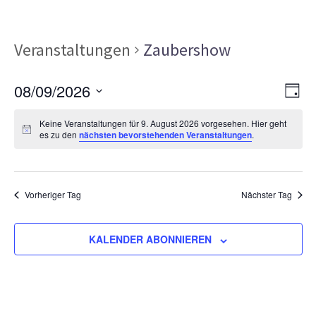
Veranstaltungen
Zaubershow
Ans
Ver
08/09/2026
TAG
Ans
Nav
Datum
Nav
Keine Veranstaltungen für 9. August 2026 vorgesehen. Hier geht
wählen.
es zu den
nächsten bevorstehenden Veranstaltungen
.
Vorheriger Tag
Nächster Tag
KALENDER ABONNIEREN