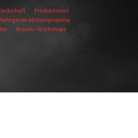
iedschaft
Produktionen
Mehrgenerationenprojekte
ter
Kreativ-Workshops