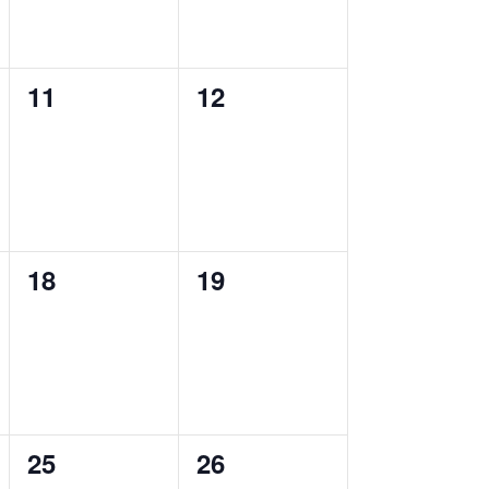
0
0
11
12
ungen,
Veranstaltungen,
Veranstaltungen,
0
0
18
19
ungen,
Veranstaltungen,
Veranstaltungen,
0
0
25
26