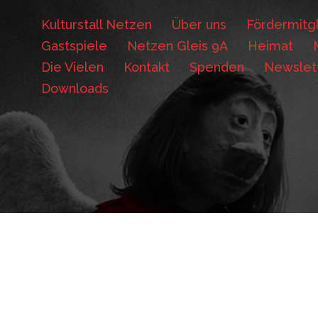
Kulturstall Netzen
Über uns
Fördermitgl
Gastspiele
Netzen Gleis 9A
Heimat
Die Vielen
Kontakt
Spenden
Newslet
Downloads