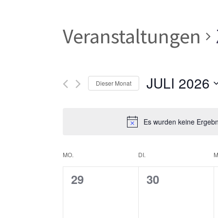
Veranstaltungen
JULI 2026
Dieser Monat
Datum
wählen.
Es wurden keine Ergebni
Kalender
MO.
DI.
M
0
0
29
30
von
Veranstaltungen,
Veranstaltun
Veranstaltungen