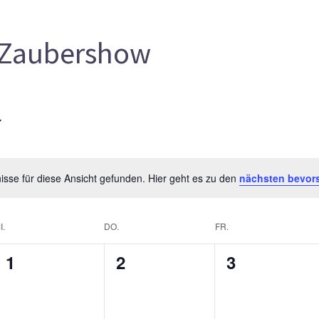
Zaubershow
sse für diese Ansicht gefunden. Hier geht es zu den
nächsten bevor
I.
DO.
FR.
0
0
0
1
2
3
gen,
Veranstaltungen,
Veranstaltungen,
Veranstalt