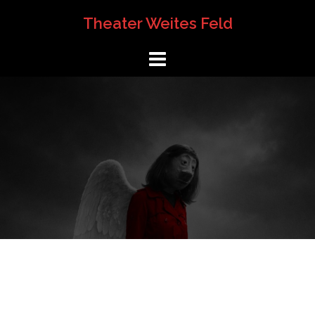
Springe
Theater Weites Feld
zum
Inhalt