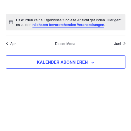
VERANSTALTUNGEN,
VERANSTALTUNGEN,
VERANSTALTUNGEN,
VERANSTALTUNGEN,
VERANSTALTUNGEN,
VERANSTALTU
VERAN
Es wurden keine Ergebnisse für diese Ansicht gefunden. Hier geht
es zu den
nächsten bevorstehenden Veranstaltungen
.
Apr.
Dieser Monat
Juni
KALENDER ABONNIEREN