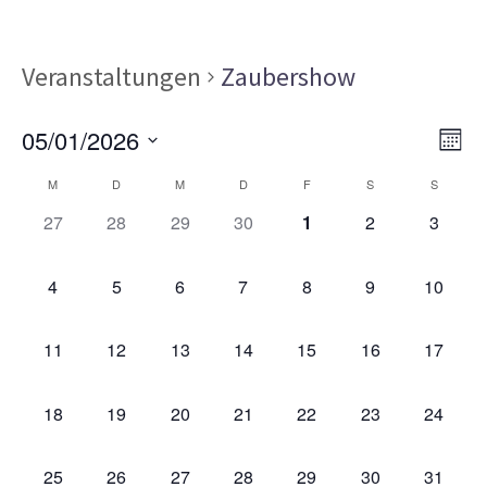
Veranstaltungen
Zaubershow
Ans
Ver
05/01/2026
MON
Ans
Nav
Datum
Kalender
Nav
M
D
M
D
F
S
S
wählen.
von
0
0
0
0
0
0
0
27
28
29
30
1
2
3
VERANSTALTUNGEN,
VERANSTALTUNGEN,
VERANSTALTUNGEN,
VERANSTALTUNGEN,
VERANSTALTUNGEN,
VERANSTALT
VERAN
Veranstaltungen
0
0
0
0
0
0
0
4
5
6
7
8
9
10
VERANSTALTUNGEN,
VERANSTALTUNGEN,
VERANSTALTUNGEN,
VERANSTALTUNGEN,
VERANSTALTUNGEN,
VERANSTALT
VERAN
0
0
0
0
0
0
0
11
12
13
14
15
16
17
VERANSTALTUNGEN,
VERANSTALTUNGEN,
VERANSTALTUNGEN,
VERANSTALTUNGEN,
VERANSTALTUNGEN,
VERANSTALTU
VERAN
0
0
0
0
0
0
0
18
19
20
21
22
23
24
VERANSTALTUNGEN,
VERANSTALTUNGEN,
VERANSTALTUNGEN,
VERANSTALTUNGEN,
VERANSTALTUNGEN,
VERANSTALTU
VERAN
0
0
0
0
0
0
0
25
26
27
28
29
30
31