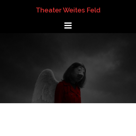
Springe
Theater Weites Feld
zum
Inhalt