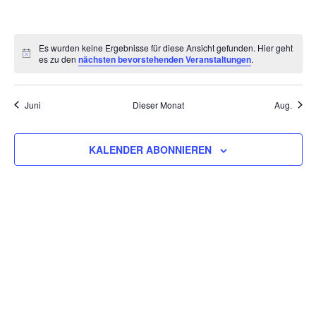
VERANSTALTUNGEN,
VERANSTALTUNGEN,
VERANSTALTUNGEN,
VERANSTALTUNGEN,
VERANSTALTUNGEN,
VERANSTALT
VERAN
Es wurden keine Ergebnisse für diese Ansicht gefunden. Hier geht
es zu den
nächsten bevorstehenden Veranstaltungen
.
Juni
Dieser Monat
Aug.
KALENDER ABONNIEREN