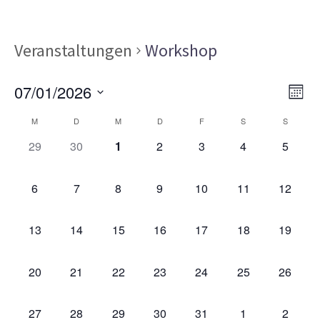
Veranstaltungen
Workshop
Ans
Ver
07/01/2026
MON
Ans
Nav
Datum
Kalender
Nav
M
D
M
D
F
S
S
wählen.
von
0
0
0
0
0
0
0
29
30
1
2
3
4
5
VERANSTALTUNGEN,
VERANSTALTUNGEN,
VERANSTALTUNGEN,
VERANSTALTUNGEN,
VERANSTALTUNGEN,
VERANSTALT
VERAN
Veranstaltungen
0
0
0
0
0
0
0
6
7
8
9
10
11
12
VERANSTALTUNGEN,
VERANSTALTUNGEN,
VERANSTALTUNGEN,
VERANSTALTUNGEN,
VERANSTALTUNGEN,
VERANSTALTU
VERAN
0
0
0
0
0
0
0
13
14
15
16
17
18
19
VERANSTALTUNGEN,
VERANSTALTUNGEN,
VERANSTALTUNGEN,
VERANSTALTUNGEN,
VERANSTALTUNGEN,
VERANSTALTU
VERAN
0
0
0
0
0
0
0
20
21
22
23
24
25
26
VERANSTALTUNGEN,
VERANSTALTUNGEN,
VERANSTALTUNGEN,
VERANSTALTUNGEN,
VERANSTALTUNGEN,
VERANSTALTU
VERAN
0
0
0
0
0
0
0
27
28
29
30
31
1
2