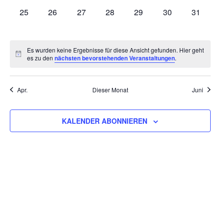
0
0
0
0
0
0
0
25
26
27
28
29
30
31
VERANSTALTUNGEN,
VERANSTALTUNGEN,
VERANSTALTUNGEN,
VERANSTALTUNGEN,
VERANSTALTUNGEN,
VERANSTALTU
VERAN
Es wurden keine Ergebnisse für diese Ansicht gefunden. Hier geht
es zu den
nächsten bevorstehenden Veranstaltungen
.
Apr.
Dieser Monat
Juni
KALENDER ABONNIEREN