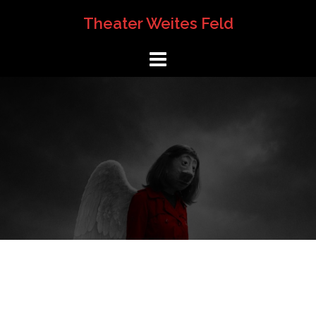
Springe
Theater Weites Feld
zum
Inhalt