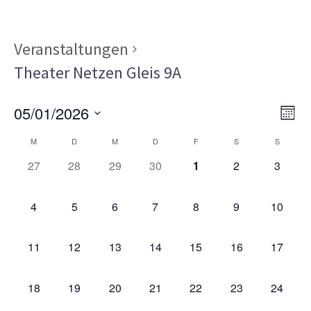
Veranstaltungen
Theater Netzen Gleis 9A
Ans
Ver
05/01/2026
MON
Ans
Nav
Datum
Kalender
Nav
M
D
M
D
F
S
S
wählen.
von
0
0
0
0
0
0
0
27
28
29
30
1
2
3
VERANSTALTUNGEN,
VERANSTALTUNGEN,
VERANSTALTUNGEN,
VERANSTALTUNGEN,
VERANSTALTUNGEN,
VERANSTALT
VERAN
Veranstaltungen
0
0
0
0
0
0
0
4
5
6
7
8
9
10
VERANSTALTUNGEN,
VERANSTALTUNGEN,
VERANSTALTUNGEN,
VERANSTALTUNGEN,
VERANSTALTUNGEN,
VERANSTALT
VERAN
0
0
0
0
0
0
0
11
12
13
14
15
16
17
VERANSTALTUNGEN,
VERANSTALTUNGEN,
VERANSTALTUNGEN,
VERANSTALTUNGEN,
VERANSTALTUNGEN,
VERANSTALTU
VERAN
0
0
0
0
0
0
0
18
19
20
21
22
23
24
VERANSTALTUNGEN,
VERANSTALTUNGEN,
VERANSTALTUNGEN,
VERANSTALTUNGEN,
VERANSTALTUNGEN,
VERANSTALTU
VERAN