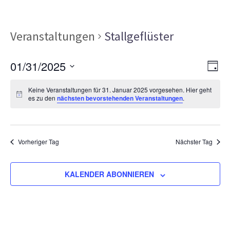
Veranstaltungen
Stallgeflüster
Ans
Ver
01/31/2025
TAG
Ans
Nav
Datum
Nav
Keine Veranstaltungen für 31. Januar 2025 vorgesehen. Hier geht
wählen.
es zu den
nächsten bevorstehenden Veranstaltungen
.
Vorheriger Tag
Nächster Tag
KALENDER ABONNIEREN