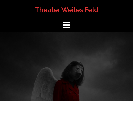
Springe
Theater Weites Feld
zum
Inhalt