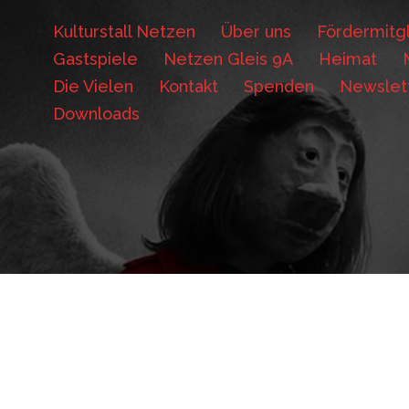
Kulturstall Netzen
Über uns
Fördermitgl
Gastspiele
Netzen Gleis 9A
Heimat
Die Vielen
Kontakt
Spenden
Newslet
Downloads