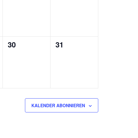
ungen,
Veranstaltungen,
Veranstaltungen,
0
0
30
31
ungen,
Veranstaltungen,
Veranstaltungen,
KALENDER ABONNIEREN