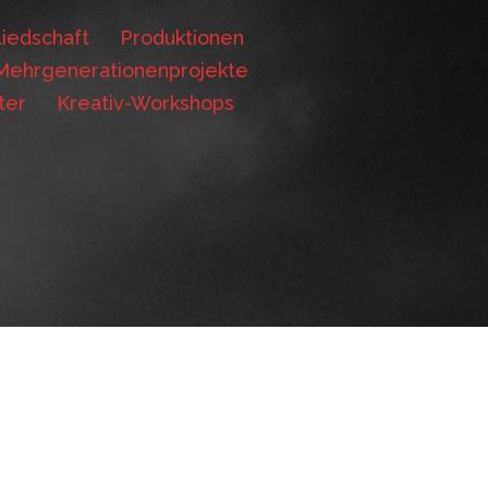
iedschaft
Produktionen
Mehrgenerationenprojekte
ter
Kreativ-Workshops