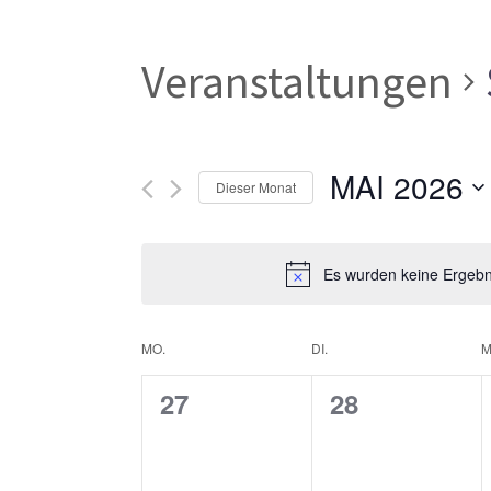
Veranstaltungen
MAI 2026
Dieser Monat
Datum
wählen.
Es wurden keine Ergebni
Kalender
MO.
DI.
M
0
0
27
28
von
Veranstaltungen,
Veranstaltun
Veranstaltungen