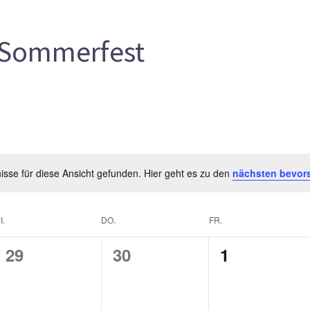
Sommerfest
sse für diese Ansicht gefunden. Hier geht es zu den
nächsten bevor
I.
DO.
FR.
0
0
0
29
30
1
gen,
Veranstaltungen,
Veranstaltungen,
Veranstalt