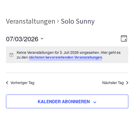
Veranstaltungen
Solo Sunny
Ans
Ver
07/03/2026
TAG
Ans
Nav
Datum
Nav
Keine Veranstaltungen für 3. Juli 2026 vorgesehen. Hier geht es
wählen.
zu den
nächsten bevorstehenden Veranstaltungen
.
Vorheriger Tag
Nächster Tag
KALENDER ABONNIEREN