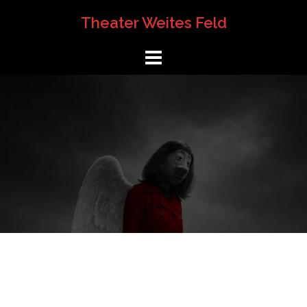
Springe
Theater Weites Feld
zum
Inhalt