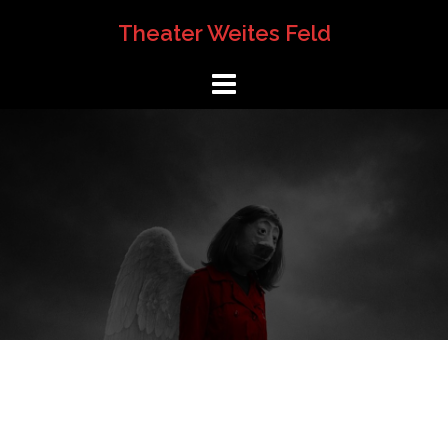
Springe
Theater Weites Feld
zum
Inhalt