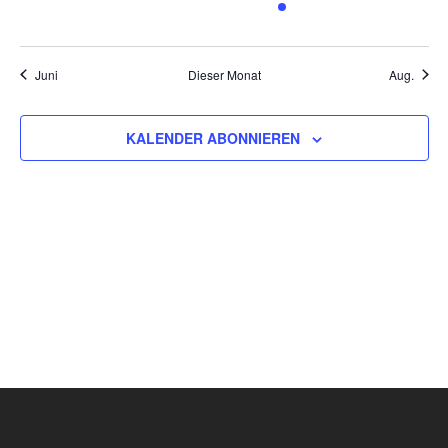
VERANSTALTUNGEN,
VERANSTALTUNGEN,
VERANSTALTUNGEN,
VERANSTALTUNGEN,
VERANSTALTUNG,
VERANSTALT
VERAN
Juni
Dieser Monat
Aug.
KALENDER ABONNIEREN