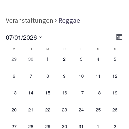
Veranstaltungen
Reggae
Ans
Ver
07/01/2026
MON
Ans
Nav
Datum
Kalender
Nav
M
D
M
D
F
S
S
wählen.
von
0
0
0
0
0
0
0
29
30
1
2
3
4
5
VERANSTALTUNGEN,
VERANSTALTUNGEN,
VERANSTALTUNGEN,
VERANSTALTUNGEN,
VERANSTALTUNGEN,
VERANSTALT
VERAN
Veranstaltungen
0
0
0
0
0
0
0
6
7
8
9
10
11
12
VERANSTALTUNGEN,
VERANSTALTUNGEN,
VERANSTALTUNGEN,
VERANSTALTUNGEN,
VERANSTALTUNGEN,
VERANSTALTU
VERAN
0
0
0
0
0
0
0
13
14
15
16
17
18
19
VERANSTALTUNGEN,
VERANSTALTUNGEN,
VERANSTALTUNGEN,
VERANSTALTUNGEN,
VERANSTALTUNGEN,
VERANSTALTU
VERAN
0
0
0
0
0
0
0
20
21
22
23
24
25
26
VERANSTALTUNGEN,
VERANSTALTUNGEN,
VERANSTALTUNGEN,
VERANSTALTUNGEN,
VERANSTALTUNGEN,
VERANSTALTU
VERAN
0
0
0
0
1
0
0
27
28
29
30
31
1
2