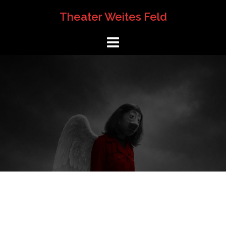
Springe
Theater Weites Feld
zum
Inhalt