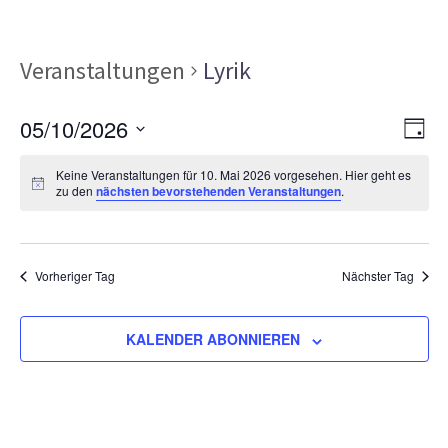
Veranstaltungen
Lyrik
Ans
Ver
05/10/2026
TAG
Ans
Nav
Datum
Nav
Keine Veranstaltungen für 10. Mai 2026 vorgesehen. Hier geht es
wählen.
zu den
nächsten bevorstehenden Veranstaltungen
.
Vorheriger Tag
Nächster Tag
KALENDER ABONNIEREN