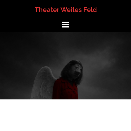
Springe
Theater Weites Feld
zum
Inhalt