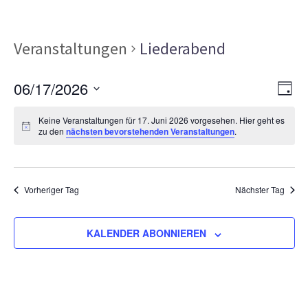
Veranstaltungen
Liederabend
Ans
Ver
06/17/2026
TAG
Ans
Nav
Datum
Nav
Keine Veranstaltungen für 17. Juni 2026 vorgesehen. Hier geht es
wählen.
zu den
nächsten bevorstehenden Veranstaltungen
.
Vorheriger Tag
Nächster Tag
KALENDER ABONNIEREN