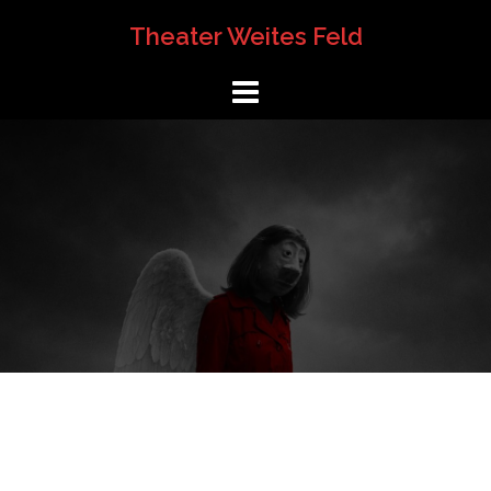
Springe
Theater Weites Feld
zum
Inhalt