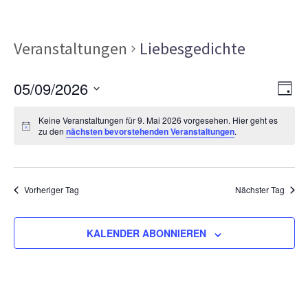
Veranstaltungen
Liebesgedichte
Ans
Ver
05/09/2026
TAG
Ans
Nav
Datum
Nav
Keine Veranstaltungen für 9. Mai 2026 vorgesehen. Hier geht es
wählen.
zu den
nächsten bevorstehenden Veranstaltungen
.
Vorheriger Tag
Nächster Tag
KALENDER ABONNIEREN