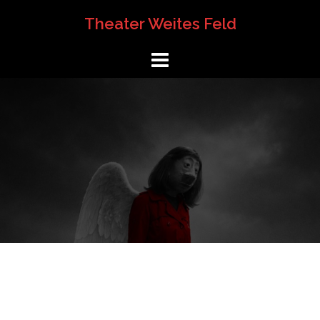
Springe
Theater Weites Feld
zum
Inhalt