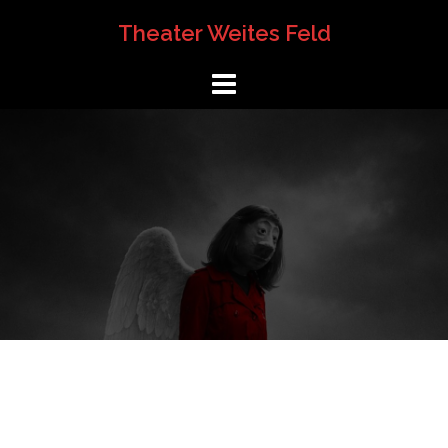
Springe
Theater Weites Feld
zum
Inhalt