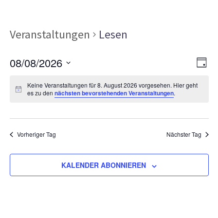
Veranstaltungen
Lesen
Ans
Ver
08/08/2026
TAG
Ans
Nav
Datum
Nav
Keine Veranstaltungen für 8. August 2026 vorgesehen. Hier geht
wählen.
es zu den
nächsten bevorstehenden Veranstaltungen
.
Vorheriger Tag
Nächster Tag
KALENDER ABONNIEREN