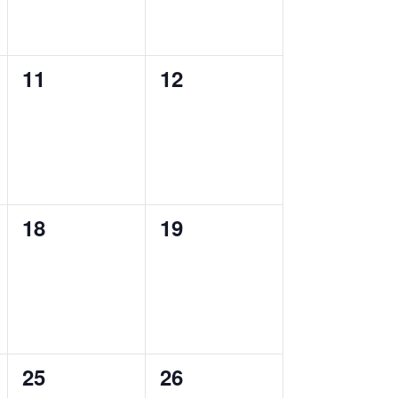
0
0
11
12
ungen,
Veranstaltungen,
Veranstaltungen,
0
0
18
19
ungen,
Veranstaltungen,
Veranstaltungen,
0
0
25
26