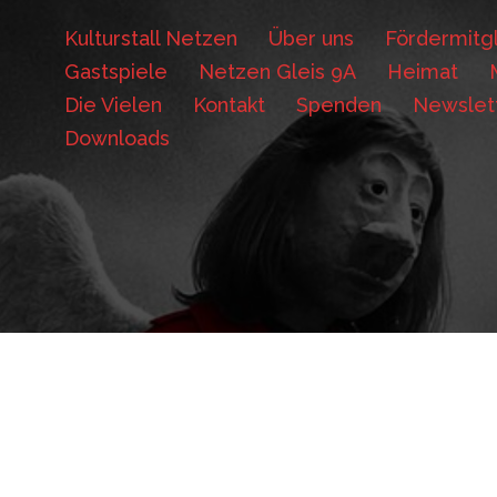
Kulturstall Netzen
Über uns
Fördermitgl
Gastspiele
Netzen Gleis 9A
Heimat
Die Vielen
Kontakt
Spenden
Newslet
Downloads