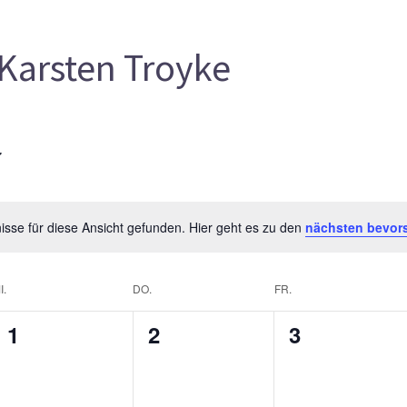
Karsten Troyke
sse für diese Ansicht gefunden. Hier geht es zu den
nächsten bevor
I.
DO.
FR.
0
0
0
1
2
3
gen,
Veranstaltungen,
Veranstaltungen,
Veranstalt