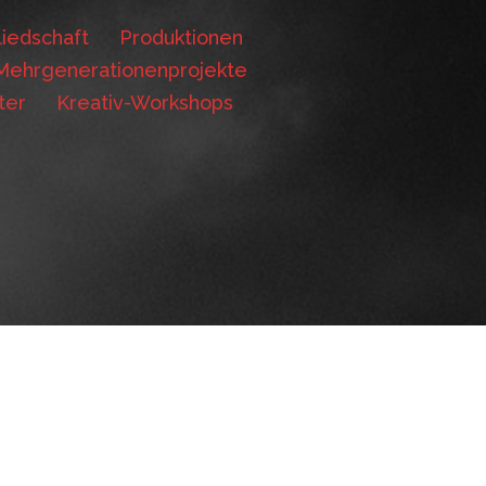
iedschaft
Produktionen
Mehrgenerationenprojekte
ter
Kreativ-Workshops