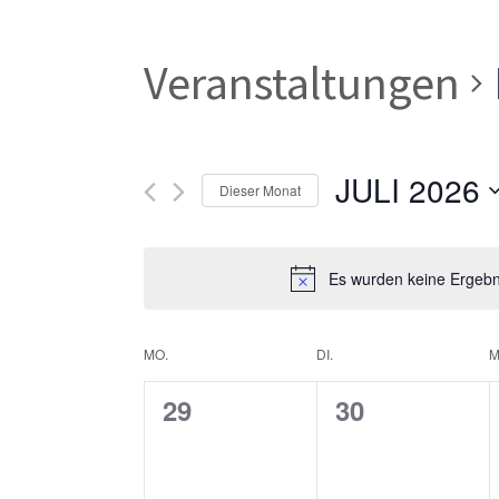
Veranstaltungen
JULI 2026
Dieser Monat
Datum
wählen.
Es wurden keine Ergebni
Kalender
MO.
DI.
M
0
0
29
30
von
Veranstaltungen,
Veranstaltun
Veranstaltungen